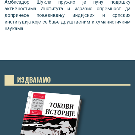
Амбасадор Шукла пружио је пуну подршку
активностима Института и изразио спремност да
допринесе повезивању индијских и српских
институција које се баве друштвеним и хуманистичким
наукама.
ИЗДВАЈАМО