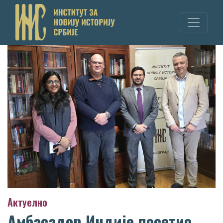
Актуелно
Амбасадор Индије посетио