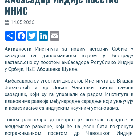
ИНИС
14.05.2026.
Share
Facebook
Twitter
LinkedIn
Email
Активности Института за новију историју Србије у
сарадњи са дипломатским кором у Београду
настављене су посетом амбасадора Републике Индије
у Србији, Њ.Е. Абхишека Шукле.
Амбасадора су угостили директор Института др Владан
Јовановић и др Јован Чавошки, виши научни
сарадник, који су га упознали са радом Института и
плановима развоја међународне сарадње који укључују
и повезивање са индијским научним установама.
Током разговора договорен је почетак сарадње и
академске размене, која ће на јесен бити покренута
истраживачком посетом др Чавошког Индији.