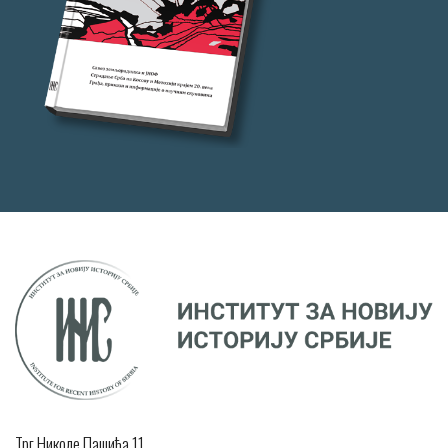
Трг Николе Пашића 11