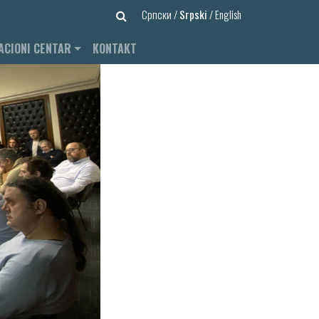
Српски
/
Srpski
/
English
ACIONI CENTAR
KONTAKT