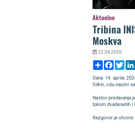
Aktuelno
Tribina IN
Moskva
22.04.2026.
Share
Facebook
Twitt
Dana 14. aprila 202
Silkin, višu naučni 
Naslov predavanja j
tokom dvadesetih i 
Razgovor je otvorio 