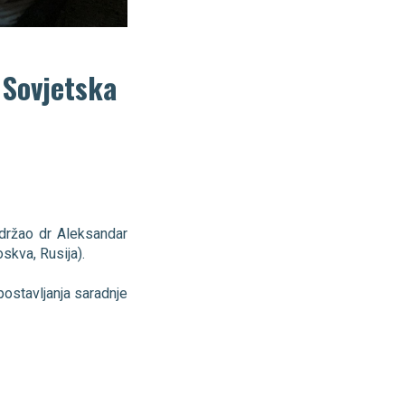
 Sovjetska
održao dr Aleksandar
skva, Rusija).
ostavljanja saradnje