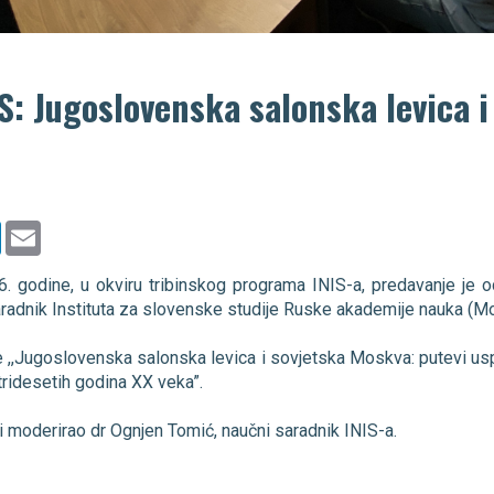
IS: Jugoslovenska salonska levica i
er
LinkedIn
Email
6. godine, u okviru tribinskog programa INIS-a, predavanje je 
saradnik Instituta za slovenske studije Ruske akademije nauka (Mo
e ,,Jugoslovenska salonska levica i sovjetska Moskva: putevi usp
tridesetih godina XX veka”.
i moderirao dr Ognjen Tomić, naučni saradnik INIS-a.