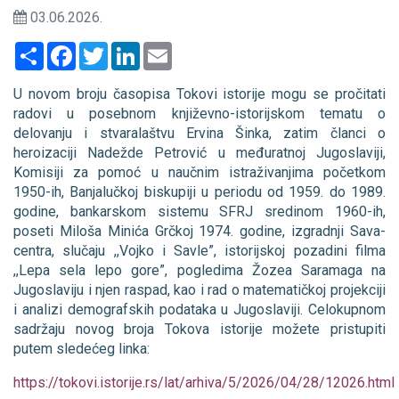
03.06.2026.
Share
Facebook
Twitter
LinkedIn
Email
U novom broju časopisa Tokovi istorije mogu se pročitati
radovi u posebnom književno-istorijskom tematu o
delovanju i stvaralaštvu Ervina Šinka, zatim članci o
heroizaciji Nadežde Petrović u međuratnoj Jugoslaviji,
Komisiji za pomoć u naučnim istraživanjima početkom
1950-ih, Banjalučkoj biskupiji u periodu od 1959. do 1989.
godine, bankarskom sistemu SFRJ sredinom 1960-ih,
poseti Miloša Minića Grčkoj 1974. godine, izgradnji Sava-
centra, slučaju ,,Vojko i Savle”, istorijskoj pozadini filma
,,Lepa sela lepo gore”, pogledima Žozea Saramaga na
Jugoslaviju i njen raspad, kao i rad o matematičkoj projekciji
i analizi demografskih podataka u Jugoslaviji. Celokupnom
sadržaju novog broja Tokova istorije možete pristupiti
putem sledećeg linka:
https://tokovi.istorije.rs/lat/arhiva/5/2026/04/28/12026.html