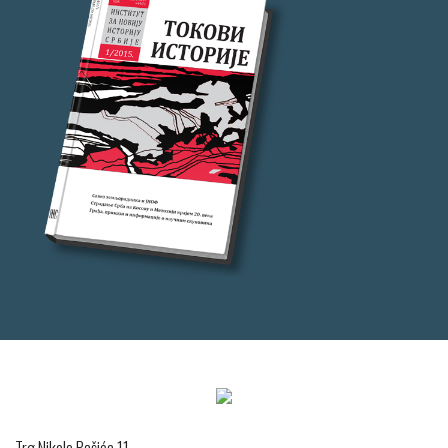
Trg Nikole Pašića 11